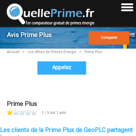
Avis Prime Plus
Comparer
Accueil
>
Les offres de Primes Énergie
>
Prime Plus
Appelez
Prime Plus
1
/ 5 sur
1
avis
Les clients de la Prime Plus de GeoPLC partagent