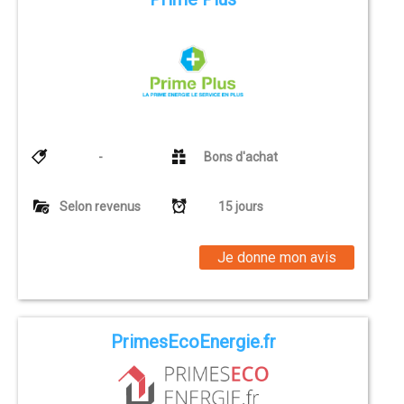
-
Bons d'achat
Selon revenus
15 jours
Je donne mon avis
PrimesEcoEnergie.fr