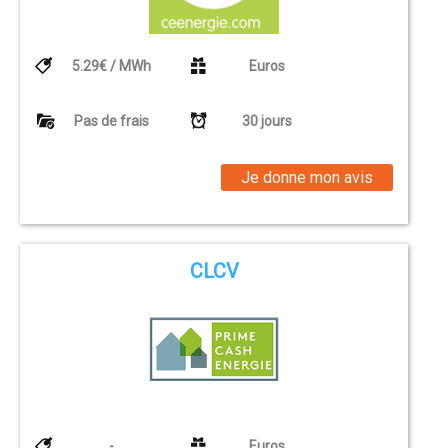
5.29€ / MWh
Euros
Pas de frais
30 jours
Je donne mon avis
CLCV
-
Euros