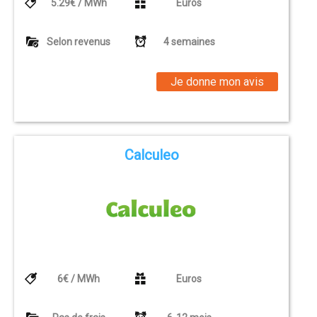
5.29€ / MWh
Euros
Selon revenus
4 semaines
Je donne mon avis
Calculeo
6€ / MWh
Euros