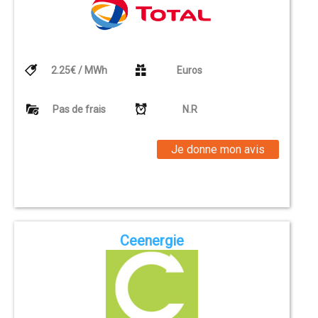
2.25€ / MWh
Euros
Pas de frais
N.R
Je donne mon avis
Ceenergie