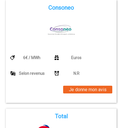
Consoneo
6€ / MWh
Euros
Selon revenus
N.R
Je donne mon avis
Total