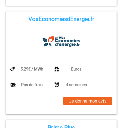
VosEconomiesdEnergie.fr
5.29€ / MWh
Euros
Pas de frais
4 semaines
Je donne mon avis
Prime Plus