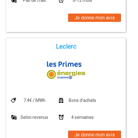
Pas de frais
6-12 mois
Je donne mon avis
Leclerc
7.4€ / MWh
Bons d'achats
Selon revenus
4 semaines
Je donne mon avis