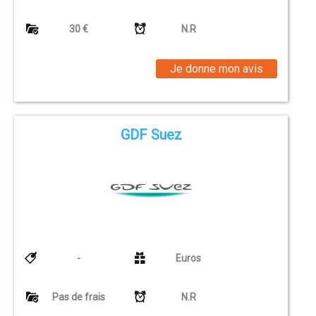
30 €
N.R
Je donne mon avis
GDF Suez
-
Euros
Pas de frais
N.R