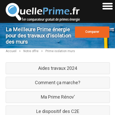
La Meilleure Prime énergie
Comparer
pour des travaux d'isolation
des murs
Accueil
>
Notre offre
>
Prime isolation murs
Aides travaux 2024
Comment ça marche?
Ma Prime Rénov’
Le dispositif des C2E